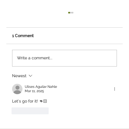
1 Comment
Write a comment...
Newest
01 — Los Ángeles, California, USA.
Creative & Cultural Icons.
Ulises Aguilar Nahle
Mar 11, 2025
Let's go for it! 👊🏻 
Like
Reply