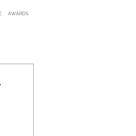
E
AWARDS
s