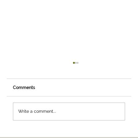
Comments
Write a comment...
01 — Los Ángeles, California, USA.