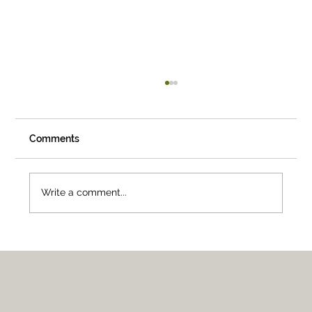
Comments
Write a comment...
01 — Los Ángeles, California, USA.
Creative & Cultural Icons.